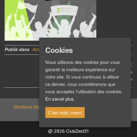
Cookies
Publié dans
Actu du Club
Nous utilisons des cookies pour vous
Navigation
Ar
SUIVANTE
garantir la meilleure expérience sur
su
Don à la Fondation Marie
de
notre site. Si vous continuez à utiliser
Louise
l’article
ce dernier, nous considérerons que
vous acceptez l'utilisation des cookies.
En savoir plus.
Mentions légales
C'est noté, merci
@
ClubZest31
2026