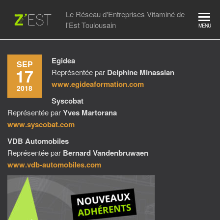
Skip
Le Réseau d'Entreprises Vitaminé de
to
l'Est Toulousain
MENU
the
content
Egidea
SEP
17
Représentée par
Delphine Minassian
www.egideaformation.com
2018
Syscobat
Représentée par
Yves Martorana
www.syscobat.com
VDB Automobiles
Représentée par
Bernard Vandenbruwaen
www.vdb-automobiles.com