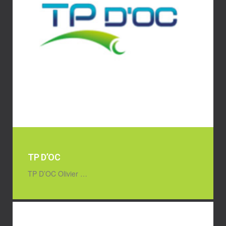
TP D’OC
TP D’OC Olivier …