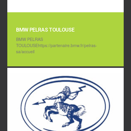
BMW PELRAS TOULOUSE
BMW PELRAS
TOULOUSEhttps://partenaire.bmw.fr/pelras-
sa/accueil