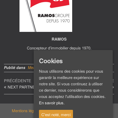
RAMOS
Concepteur d’immobilier depuis 1970.
www.ramosgroupe.com
Cookies
Publié dans
Membres
Nous utilisons des cookies pour vous
garantir la meilleure expérience sur
Navigation
Article
Ar
PRÉCÉDENTE
SUIVANTE
notre site. Si vous continuez à utiliser
précédent
su
NEXT PARTNER
DELZONGLE
de
ce dernier, nous considérerons que
l’article
vous acceptez l'utilisation des cookies.
En savoir plus.
Mentions légales
C'est noté, merci