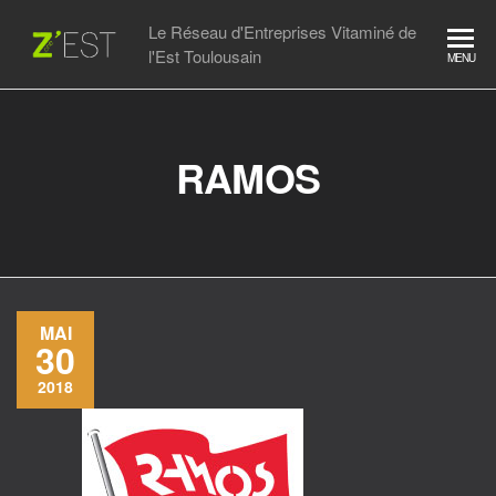
Skip
Le Réseau d'Entreprises Vitaminé de
to
l'Est Toulousain
MENU
the
content
RAMOS
MAI
30
2018