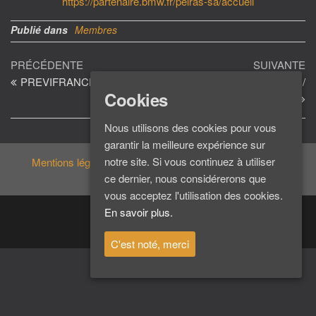
https://partenaire.bmw.fr/pelras-sa/accueil
Publié dans
Membres
Navigation
Article
Ar
PRÉCÉDENTE
SUIVANTE
précédent
su
PREVIFRANCE
EDEN AUTO – TOYOTA /
de
Cookies
LEXUS
l’article
Nous utilisons des cookies pour vous
garantir la meilleure expérience sur
notre site. Si vous continuez à utiliser
Mentions légales
ce dernier, nous considérerons que
vous acceptez l'utilisation des cookies.
En savoir plus.
@
ClubZest31
2026
C'est noté, merci