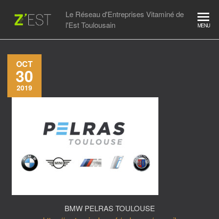
Skip
Le Réseau d'Entreprises Vitaminé de
to
l'Est Toulousain
MENU
the
content
OCT
30
2019
BMW PELRAS TOULOUSE