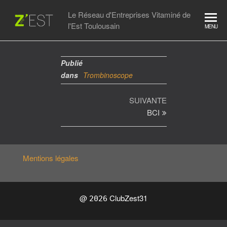
Skip
Le Réseau d'Entreprises Vitaminé de
to
l'Est Toulousain
MENU
the
content
Publié
dans
Trombinoscope
Navigation
Article
SUIVANTE
suivant
BCI
de
l’article
Mentions légales
@
ClubZest31
2026