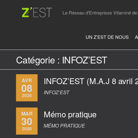
Skip
to
Le Réseau d'Entreprises Vitaminé de 
the
content
UN Z’EST DE NOUS
A
Catégorie :
INFOZ’EST
INFOZ’EST (M.A.J 8 avril 
AVR
08
INFOZ’EST
2020
Mémo pratique
MAR
30
MÉMO PRATIQUE
2020