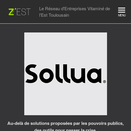
Skip
Le Réseau d'Entreprises Vitaminé de
to
l'Est Toulousain
MENU
the
content
Au-delà de solutions proposées par les pouvoirs publics,
des outils pour passer la crise.