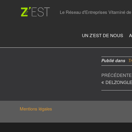
Skip
to
Le Réseau d'Entreprises Vitaminé de 
the
content
UN Z’EST DE NOUS
A
Publié dans
T
Navigat
Article
PRÉCÉDENTE
précédent
DELZONGLE
de
l’article
Mentions légales