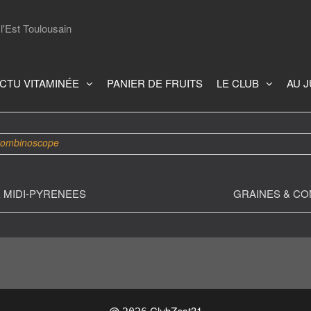
l'Est Toulousain
CTU VITAMINÉE
PANIER DE FRUITS
LE CLUB
AU 
rombinoscope
ion
 MIDI-PYRENEES
GRAINES & C
@
ClubZest31