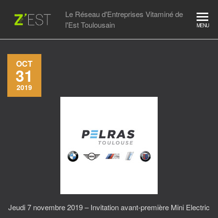
Skip
Le Réseau d'Entreprises Vitaminé de
to
l'Est Toulousain
MENU
the
content
OCT
31
2019
Jeudi 7 novembre 2019 – Invitation avant-première Mini Electric