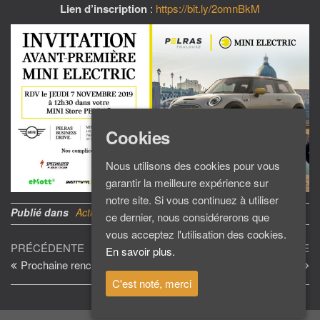
Lien d’inscription
:
https://bit.ly/2omnBkM
Cookies
Nous utilisons des cookies pour vous
garantir la meilleure expérience sur
notre site. Si vous continuez à utiliser
Publié dans
Actu du Club
ce dernier, nous considérerons que
vous acceptez l'utilisation des cookies.
Navigation
Article
Ar
PRÉCÉDENTE
SUIVANTE
En savoir plus.
précédent
su
Prochaine rencontre
Groupe LMS
de
C'est noté, merci
l’article