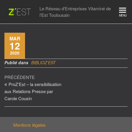
Skip
Le Réseau d'Entreprises Vitaminé de
to
l'Est Toulousain
MENU
the
content
MAR
12
2020
Publié dans
BIBLIOZ'EST
Navigation
Article
PRÉCÉDENTE
précédent
ProZ’Est – la sensibilisation
de
aux Relations Presse par
l’article
Carole Cousin
Mentions légales