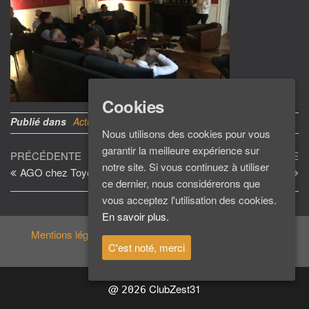
Cookies
Publié dans
Actu du Club
Actu vitaminée
Dernière soirée
Nous utilisons des cookies pour vous
garantir la meilleure expérience sur
Navigation
Article
Ar
PRÉCÉDENTE
SUIVANTE
notre site. Si vous continuez à utiliser
précédent
su
AGO chez Toyota
PROGRAMME 2020
de
ce dernier, nous considérerons que
l’article
vous acceptez l'utilisation des cookies.
En savoir plus.
Mentions légales
C'est noté, merci
@
ClubZest31
2026