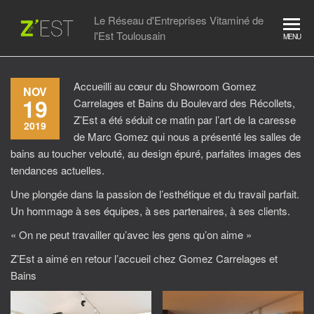
Skip
Le Réseau d'Entreprises Vitaminé de
to
l'Est Toulousain
MENU
the
content
Accueilli au cœur du Showroom Gomez
NOV
19
Carrelages et Bains du Boulevard des Récollets,
Z’Est a été séduit ce matin par l’art de la caresse
2019
de Marc Gomez qui nous a présenté les salles de
bains au toucher velouté, au design épuré, parfaites images des
tendances actuelles.
Une plongée dans la passion de l’esthétique et du travail parfait.
Un hommage à ses équipes, à ses partenaires, à ses clients.
« On ne peut travailler qu’avec les gens qu’on aime »
Z’Est a aimé en retour l’accueil chez Gomez Carrelages et
Bains