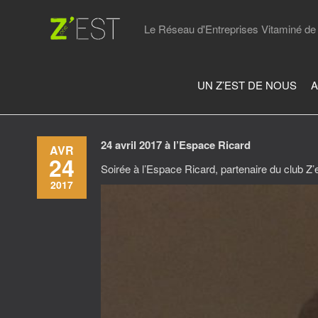
Skip
to
Le Réseau d'Entreprises Vitaminé de 
the
content
UN Z’EST DE NOUS
A
24 avril 2017 à l’Espace Ricard
AVR
24
Soirée à l’Espace Ricard, partenaire du club 
2017