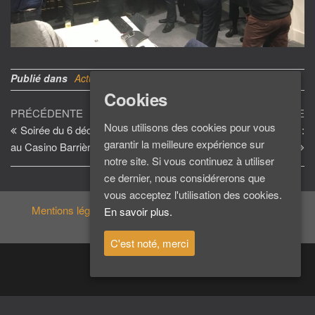
Publié dans
Actu vitaminée
Cookies
Navigation
Article
Ar
PRÉCÉDENTE
SUIVANTE
Nous utilisons des cookies pour vous
précédent
su
Soirée du 6 décembre 2017 :
Soirée du 13 février 2018 :
de
garantir la meilleure expérience sur
au Casino Barrière
Chez Carmen
l’article
notre site. Si vous continuez à utiliser
ce dernier, nous considérerons que
vous acceptez l'utilisation des cookies.
Mentions légales
En savoir plus.
C'est noté, merci
@
ClubZest31
2026