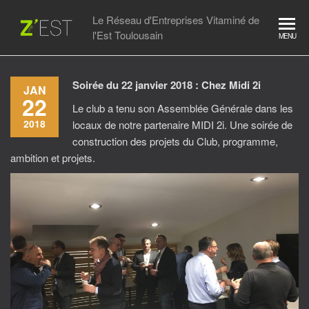
Skip
Le Réseau d'Entreprises Vitaminé de
to
l'Est Toulousain
MENU
the
content
Soirée du 22 janvier 2018 : Chez Midi 2i
JAN
22
Le club a tenu son Assemblée Générale dans les
2018
locaux de notre partenaire MIDI 2i. Une soirée de
construction des projets du Club, programme,
ambition et projets.