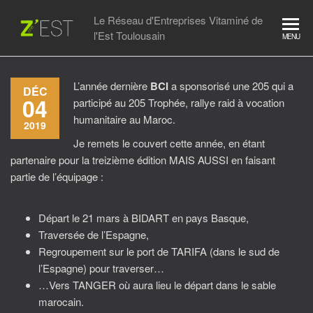
Skip
Le Réseau d'Entreprises Vitaminé de
to
l'Est Toulousain
MENU
the
content
L’année dernière
BCI
a sponsorisé une 205 qui a
DÉC
04
participé au 205 Trophée, rallye raid à vocation
humanitaire au Maroc.
2019
Je remets le couvert cette année, en étant
partenaire pour la treizième édition MAIS AUSSI en faisant
partie de l’équipage :
Départ le 21 mars à BIDART en pays Basque,
Traversée de l’Espagne,
Regroupement sur le port de TARIFA (dans le sud de
l’Espagne) pour traverser…
…Vers TANGER où aura lieu le départ dans le sable
marocain.