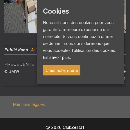
Cookies
Nous utilisons des cookies pour vous
garantir la meilleure expérience sur
notre site. Si vous continuez à utiliser
ce dernier, nous considérerons que
Publié dans
Actu du Club
vous acceptez l'utilisation des cookies.
En savoir plus.
Navigation
Article
Ar
PRÉCÉDENTE
SUIVANTE
C'est noté, merci
précédent
su
BMW
Soirée Prestige de fin d’année
de
au Palais Niel
l’article
Mentions légales
@
ClubZest31
2026