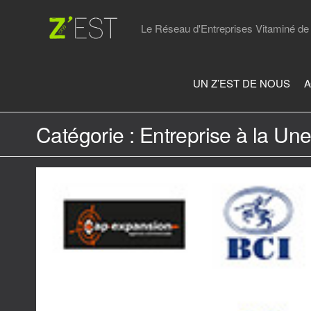
Skip
to
Le Réseau d'Entreprises Vitaminé de 
the
content
UN Z’EST DE NOUS
A
Catégorie :
Entreprise à la Un