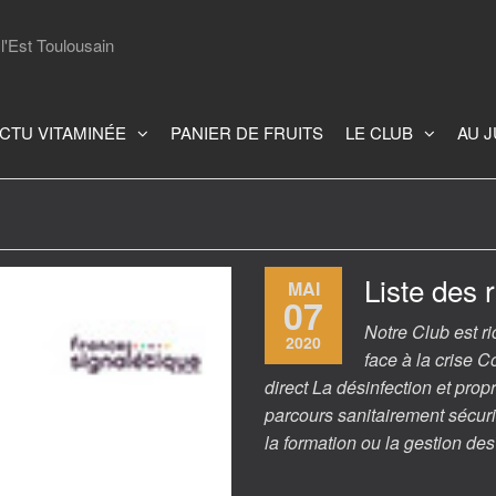
l'Est Toulousain
CTU VITAMINÉE
PANIER DE FRUITS
LE CLUB
AU 
e
Liste des 
MAI
07
Notre Club est ri
2020
face à la crise 
direct La désinfection et pr
parcours sanitairement sécur
la formation ou la gestion d