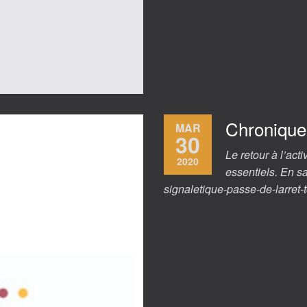
Chronique 
MAR
30
Le retour à l’act
2020
essentiels. En sa
signaletique-passe-de-larret-